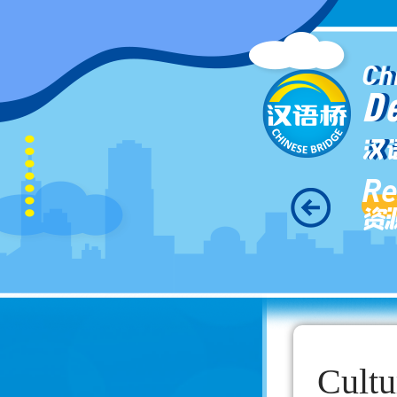
Ch
D
汉
Re
资
Cultu