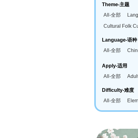
Theme-主题
All-全部
Lan
Cultural Fol
Language-语种
All-全部
Chi
German(DE)-
Apply-适用
Bahasa Mela
All-全部
Adu
Swahili(SW
Difficulty-难度
All-全部
Ele