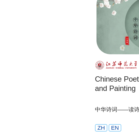
Chinese Poet
and Painting
中华诗词——读
ZH
EN