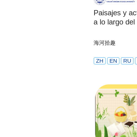
Paisajes y ac
a lo largo del
海河拾趣
ZH
EN
RU