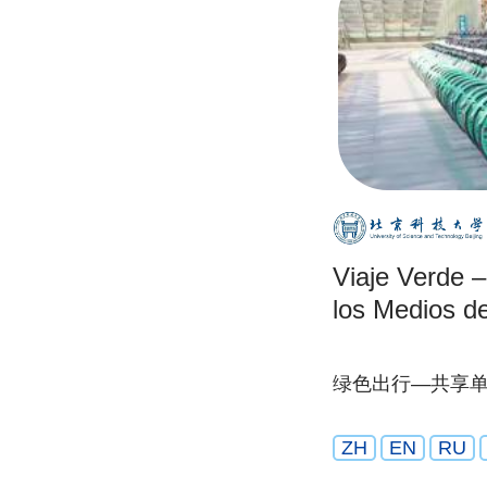
Viaje Verde 
los Medios d
绿色出行—共享
ZH
EN
RU