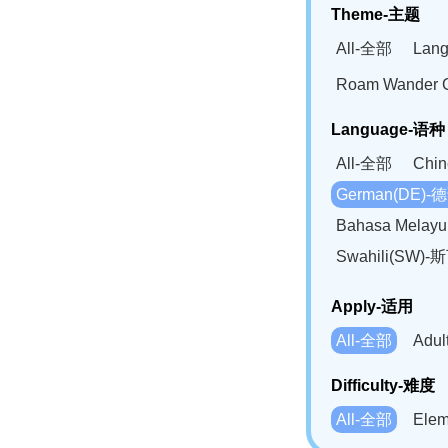
Theme-主题
All-全部
Lan
Roam Wander
Language-语种
All-全部
Chi
German(DE)-
Bahasa Mela
Swahili(SW
Apply-适用
All-全部
Adu
Difficulty-难度
All-全部
Ele