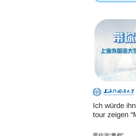
Ich würde ihn
tour zeigen 
带你游“魔都”