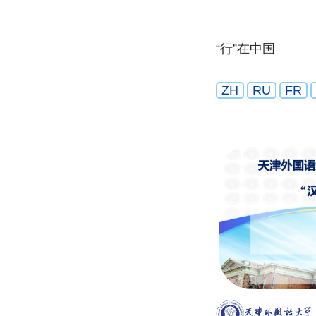
“行”在中国
ZH
RU
FR