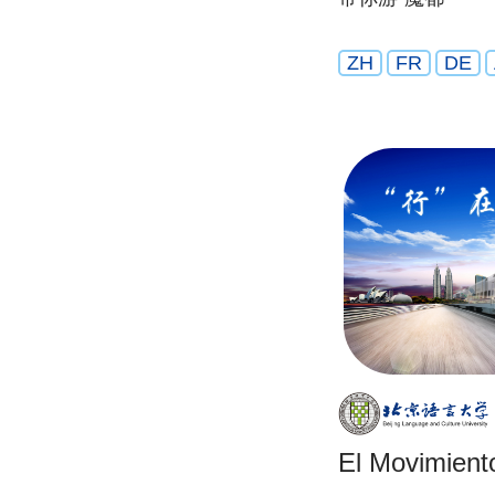
ZH
FR
DE
El Movimient