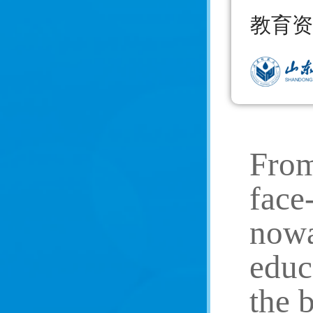
教育资
From
face
nowa
educ
the 