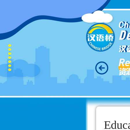
Ch
D
汉
Re
资
Educa