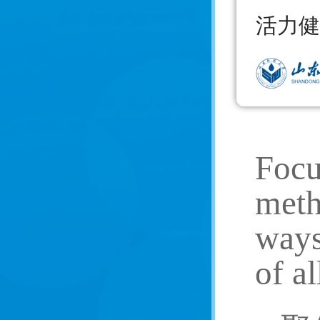
活力健
Focu
meth
ways
of al