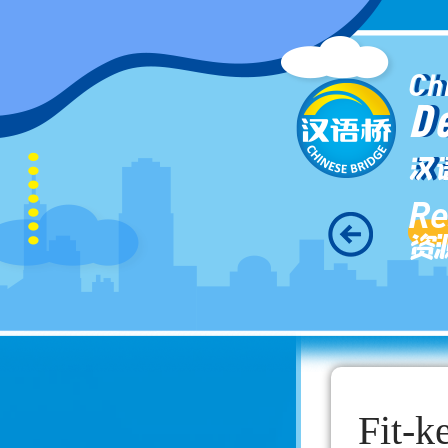
Ch
D
汉
Re
资
Fit-k