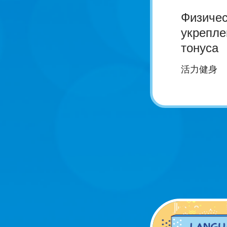
Физичес
укрепле
тонуса
活力健身