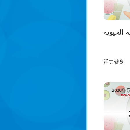
ية الحيوية
活力健身