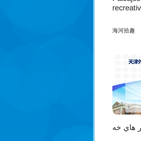
recreativ
海河拾趣
 هاي خه