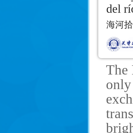
del r
海河拾
The 
only
exch
tran
brig