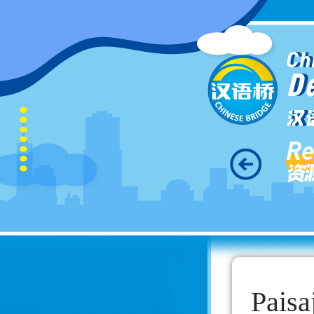
Ch
D
汉
Re
资
Paisa