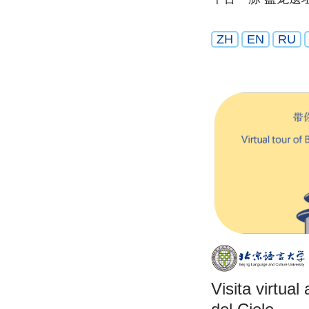
ZH
EN
RU
Visita virtua