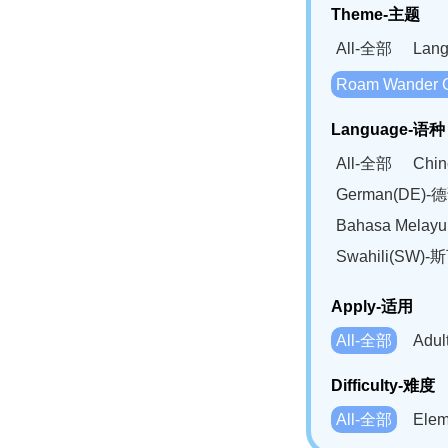
Theme-主题
All-全部
Lan
Roam Wander
Language-语种
All-全部
Chi
German(DE)-
Bahasa Mela
Swahili(SW
Apply-适用
All-全部
Adu
Difficulty-难度
All-全部
Ele