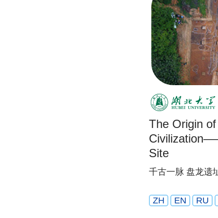
The Origin o
Civilizatio
Site
千古一脉 盘龙遗
ZH
EN
RU