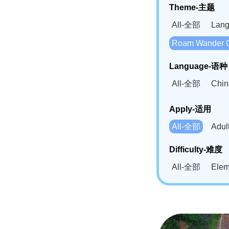
Theme-主题
All-全部
Lan
Roam Wander
Language-语种
All-全部
Chi
German(DE)-
Apply-适用
Bahasa Mela
All-全部
Adu
Swahili(SW
Difficulty-难度
All-全部
Ele