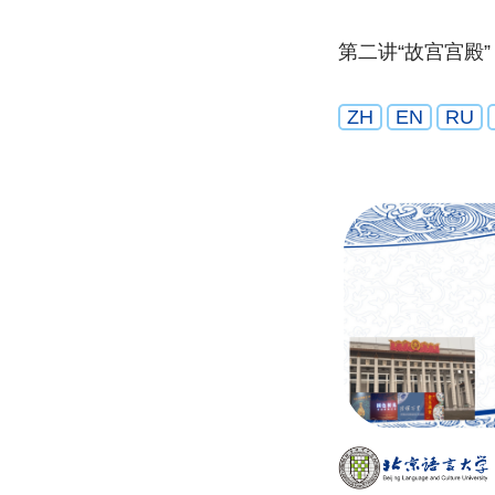
第二讲“故宫宫殿”
ZH
EN
RU