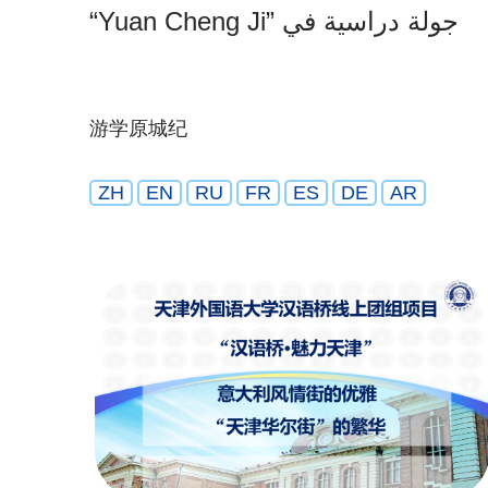
“Yuan Cheng Ji” جولة دراسية في
游学原城纪
ZH
EN
RU
FR
ES
DE
AR