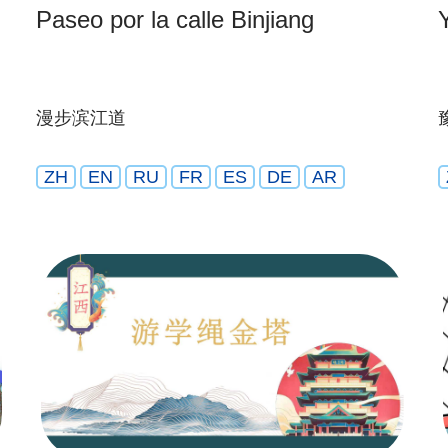
Paseo por la calle Binjiang
漫步滨江道
ZH
EN
RU
FR
ES
DE
AR