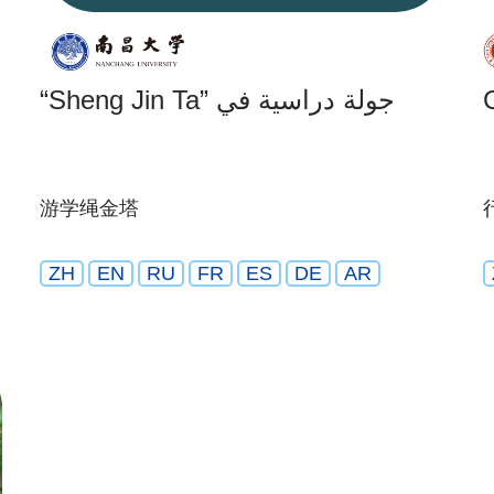
“Sheng Jin Ta” جولة دراسية في
游学绳金塔
ZH
EN
RU
FR
ES
DE
AR