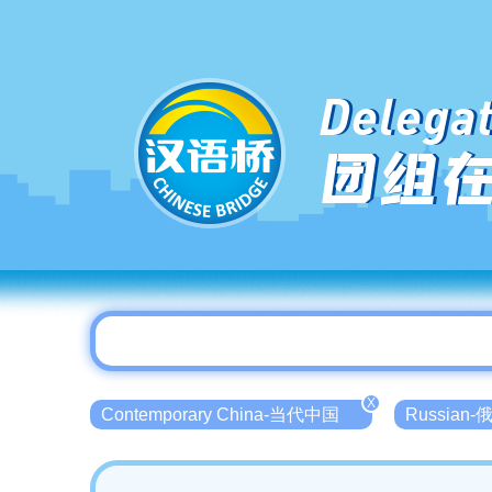
Delegat
团组
X
Contemporary China-当代中国
Russian-