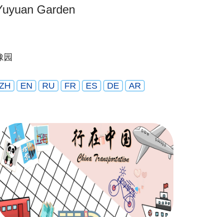
Yuyuan Garden
豫园
ZH
EN
RU
FR
ES
DE
AR