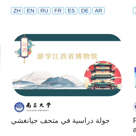
ZH
EN
RU
FR
ES
DE
AR
جولة دراسية في متحف جيانغشي
a