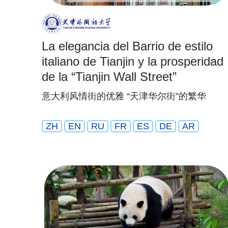
La elegancia del Barrio de estilo
italiano de Tianjin y la prosperidad
de la “Tianjin Wall Street”
意大利风情街的优雅 “天津华尔街”的繁华
ZH
EN
RU
FR
ES
DE
AR