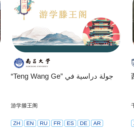
“Teng Wang Ge” جولة دراسية في
游学滕王阁
ZH
EN
RU
FR
ES
DE
AR