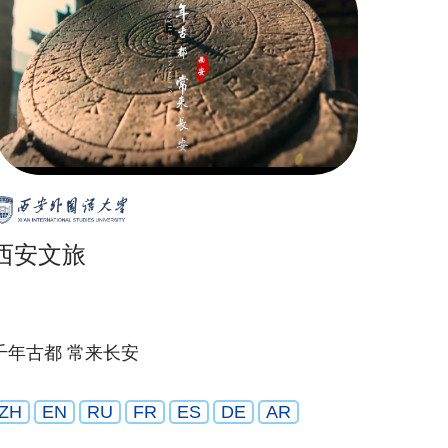
西安文旅
千年古都 常来长安
ZH
EN
RU
FR
ES
DE
AR