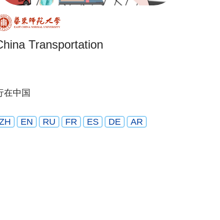
China Transportation
行在中国
ZH
EN
RU
FR
ES
DE
AR