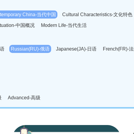
temporary China-当代中国
Cultural Characteristics-文化特色
Situation-中国概况
Modern Life-当代生活
英语
Russian(RU)-俄语
Japanese(JA)-日语
French(FR)-
Thai language(TH)-泰语
Arabic(AR)-阿拉伯语
Korean(
老挝语
Czech(CS)-捷克语
Hungarian(HU)-匈牙利语
Roman
-柬埔寨语
Mongolian(MN)-蒙古语
级
Advanced-高级