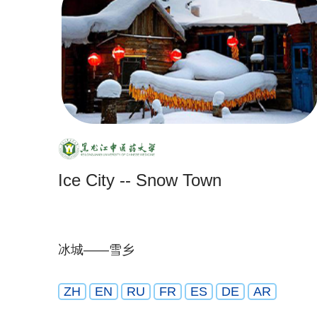
Ice City -- Snow Town
冰城——雪乡
ZH
EN
RU
FR
ES
DE
AR