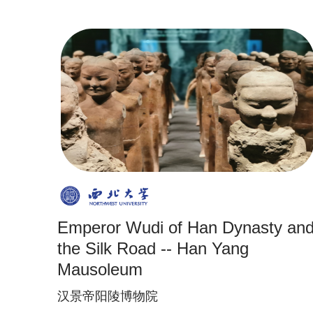
Emperor Wudi of Han Dynasty an
the Silk Road -- Han Yang
Mausoleum
汉景帝阳陵博物院