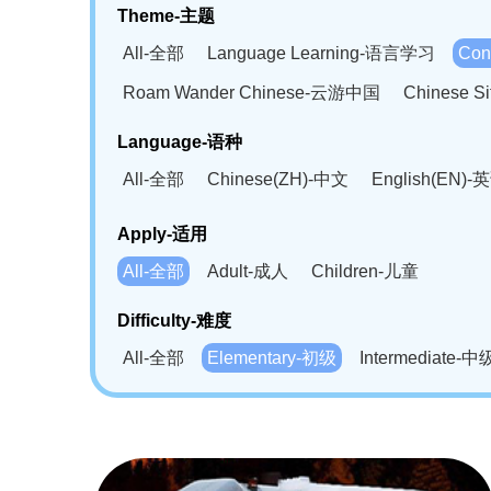
Theme-主题
All-全部
Language Learning-语言学习
Con
Roam Wander Chinese-云游中国
Chinese 
Language-语种
All-全部
Chinese(ZH)-中文
English(EN)-
German(DE)-德语
Portuguese(PT)-葡萄牙语
Apply-适用
Bahasa Melayu(MS)-马来语
Laotian(LO)-
All-全部
Adult-成人
Children-儿童
Swahili(SW)-斯瓦西里语
Kampuchea(KH)
Difficulty-难度
All-全部
Elementary-初级
Intermediate-中