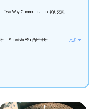
Two Way Communication-双向交流
法语
Spanish(ES)-西班牙语
更多
KO)-韩语
Vietnamese(VI)-越南语
ian(RO)-罗马尼亚语