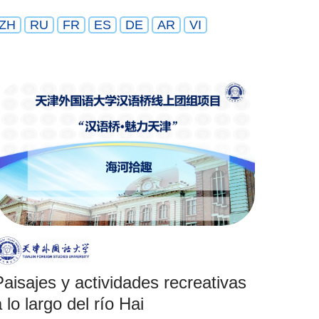
ZH
RU
FR
ES
DE
AR
VI
Paisajes y actividades recreativas
 lo largo del río Hai