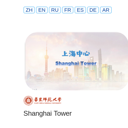
ZH
EN
RU
FR
ES
DE
AR
Shanghai Tower