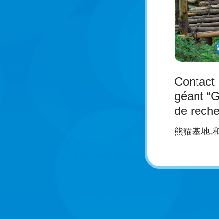
Contact 
géant “G
de reche
des pan
熊猫基地,