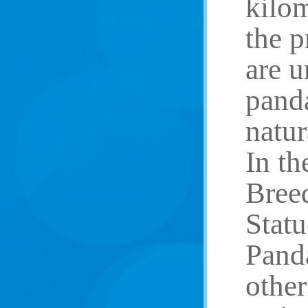
kilo
the p
are u
panda
natur
In t
Breed
Stat
Pand
other