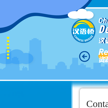
Ch
D
汉
Re
资
Conta