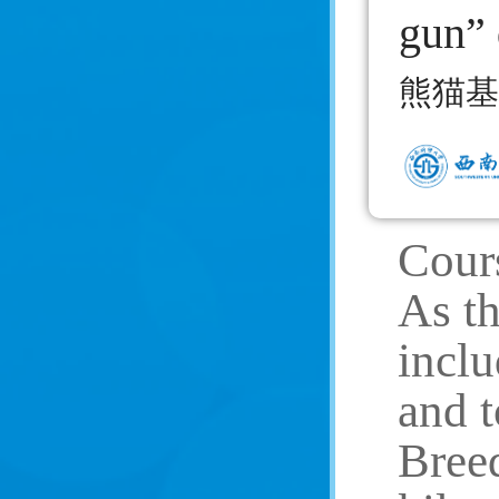
gun” 
repro
熊猫基
Cour
As th
inclu
and 
Breed