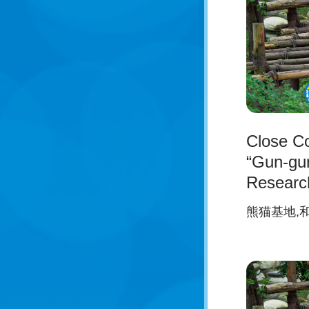
Close Co
“Gun-gu
Researc
Breedin
熊猫基地,