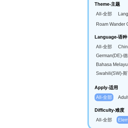
Theme-主题
All-全部
Lan
Roam Wander
Language-语种
All-全部
Chi
German(DE)-
Bahasa Mela
Swahili(SW
Apply-适用
All-全部
Adu
Difficulty-难度
All-全部
Ele