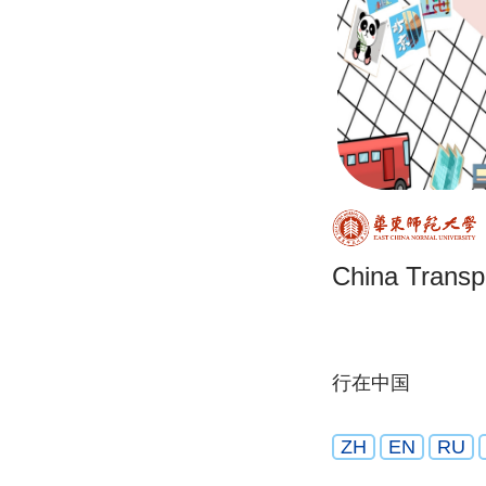
China Transp
行在中国
ZH
EN
RU