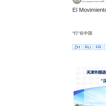
El Movimient
“行”在中国
ZH
RU
FR