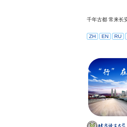
千年古都 常来长
ZH
EN
RU