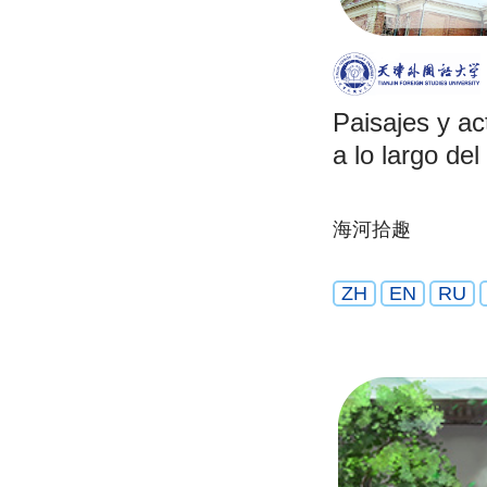
Paisajes y ac
a lo largo del
海河拾趣
ZH
EN
RU