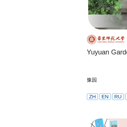
Yuyuan Gard
豫园
ZH
EN
RU