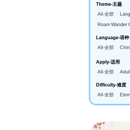
Theme-主题
All-全部
Lan
Roam Wander
Language-语种
All-全部
Chi
German(DE)-
Apply-适用
Bahasa Mela
All-全部
Adu
Swahili(SW
Difficulty-难度
All-全部
Ele