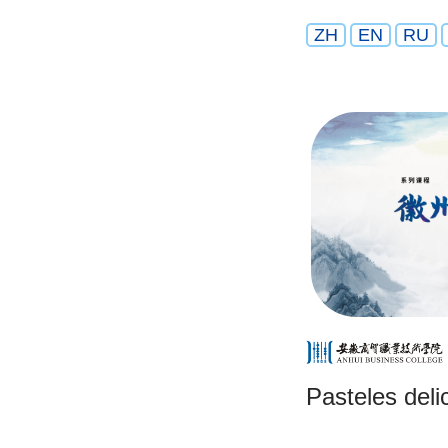
ZH
EN
RU
Pasteles deli