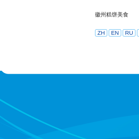
徽州糕饼美食
ZH
EN
RU