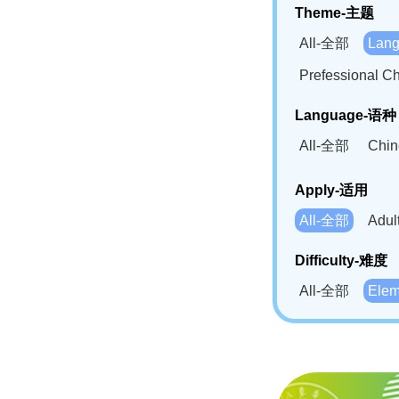
Theme-主题
All-全部
Lan
Prefessional
Language-语种
All-全部
Chi
German(DE)-
Apply-适用
Bahasa Mela
All-全部
Adu
Swahili(SW
Difficulty-难度
All-全部
Ele