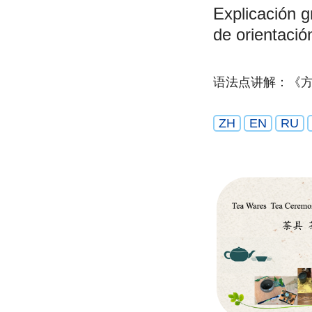
Explicación g
de orientació
语法点讲解：《
ZH
EN
RU