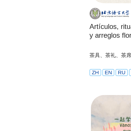
Artículos, rit
y arreglos flo
茶具、茶礼、茶
ZH
EN
RU