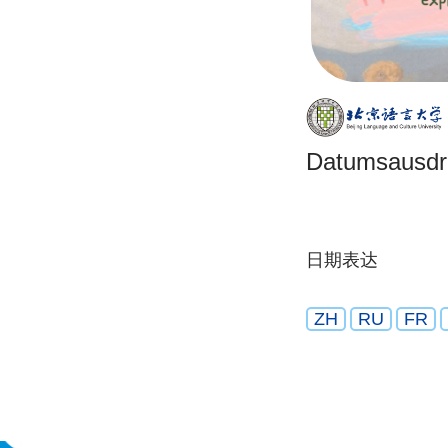
Datumsausdr
日期表达
ZH
RU
FR