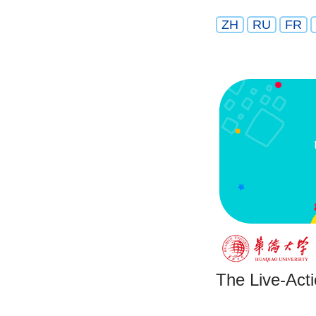
ZH
RU
FR
The Live-Act