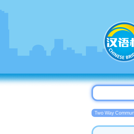
Two Way Commu