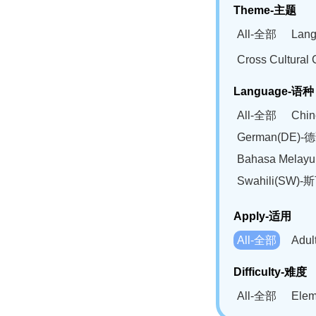
Theme-主题
All-全部
Lan
Cross Cultur
Language-语种
All-全部
Chi
German(DE)-
Bahasa Mela
Swahili(SW
Apply-适用
All-全部
Adu
Difficulty-难度
All-全部
Ele