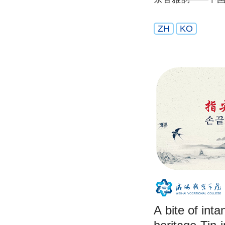
ZH
KO
A bite of inta