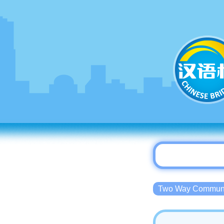
Two Way Commu