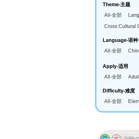
Theme-主题
All-全部
Lan
Cross Cultur
Language-语种
All-全部
Chi
German(DE)-
Apply-适用
Bahasa Mela
All-全部
Adu
Swahili(SW
Difficulty-难度
All-全部
Ele