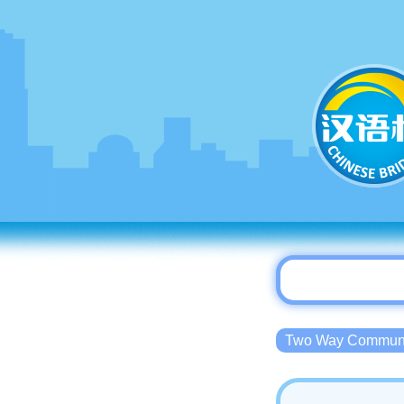
Two Way Commu