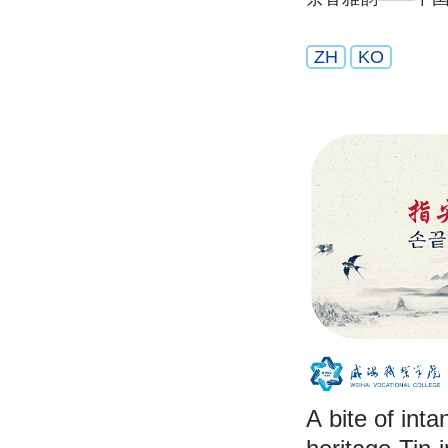
ZH
KO
A bite of inta