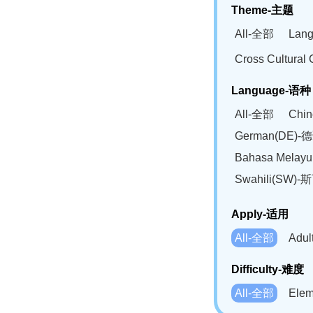
Theme-主题
All-全部
Lan
Cross Cultur
Language-语种
All-全部
Chi
German(DE)-
Bahasa Mela
Swahili(SW
Apply-适用
All-全部
Adu
Difficulty-难度
All-全部
Ele