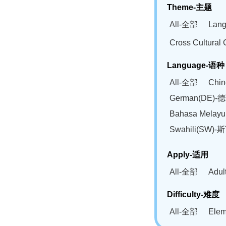
Theme-主题
All-全部
Lan
Cross Cultur
Language-语种
All-全部
Chi
German(DE)-
Bahasa Mela
Swahili(SW
Apply-适用
All-全部
Adu
Difficulty-难度
All-全部
Ele