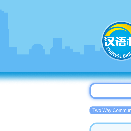
Two Way Commu