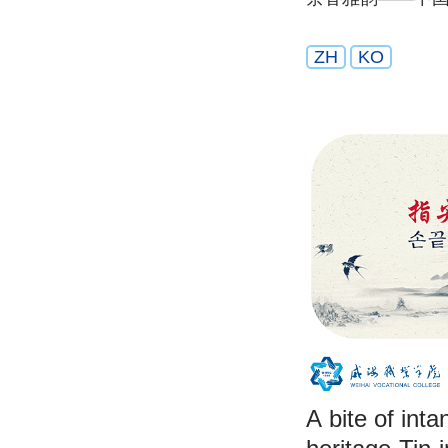
ZH
KO
A bite of inta