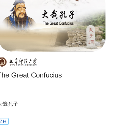
The Great Confucius
大哉孔子
ZH