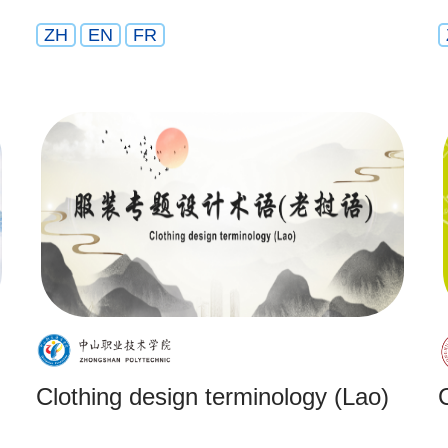
ZH
EN
FR
Clothing design terminology (Lao)