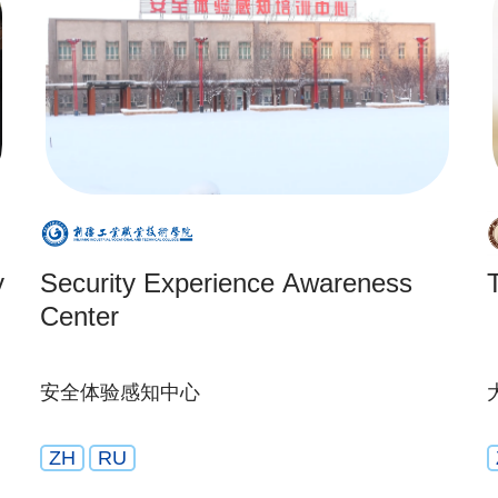
y
Security Experience Awareness
Center
安全体验感知中心
ZH
RU