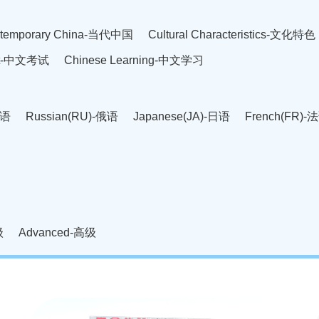
temporary China-当代中国
Cultural Characteristics-文化特色
est-中文考试
Chinese Learning-中文学习
英语
Russian(RU)-俄语
Japanese(JA)-日语
French(FR)-
Thai language(TH)-泰语
Arabic(AR)-阿拉伯语
Korean(
老挝语
Czech(CS)-捷克语
Hungarian(HU)-匈牙利语
Roman
-柬埔寨语
Mongolian(MN)-蒙古语
级
Advanced-高级