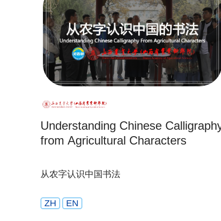
Understanding Chinese Calligraph
from Agricultural Characters
从农字认识中国书法
ZH
EN