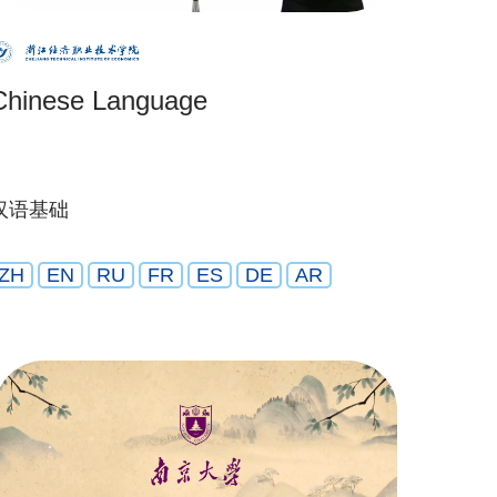
Chinese Language
汉语基础
ZH
EN
RU
FR
ES
DE
AR