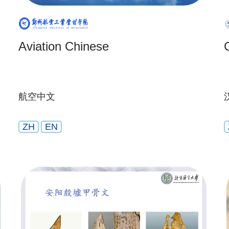
Aviation Chinese
航空中文
ZH
EN