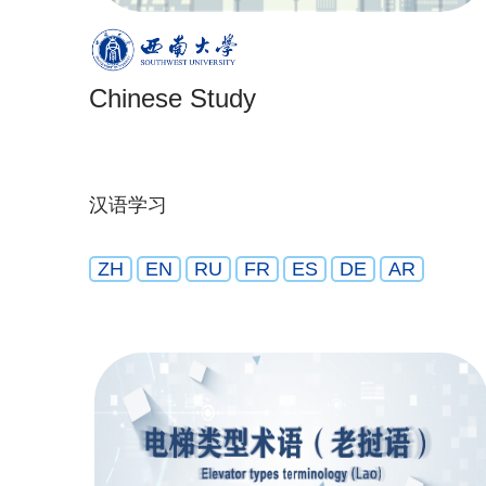
Chinese Study
汉语学习
ZH
EN
RU
FR
ES
DE
AR