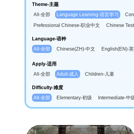
Theme-主题
All-全部
Language Learning-语言学习
Con
Prefessional Chinese-职业中文
Chinese T
Language-语种
All-全部
Chinese(ZH)-中文
English(EN)-
German(DE)-德语
Portuguese(PT)-葡萄牙语
Apply-适用
Bahasa Melayu(MS)-马来语
Laotian(LO)-
All-全部
Adult-成人
Children-儿童
Swahili(SW)-斯瓦西里语
Kampuchea(KH)
Difficulty-难度
All-全部
Elementary-初级
Intermediate-中