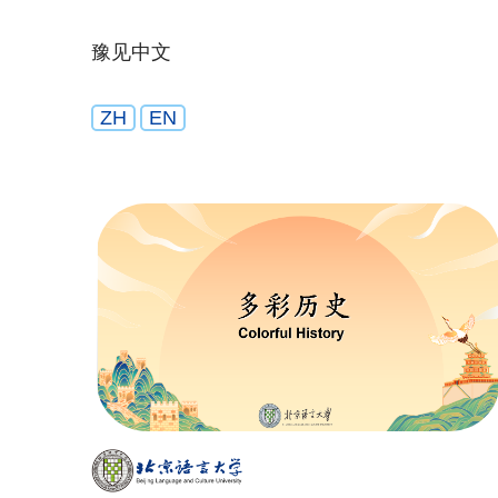
豫见中文
ZH
EN