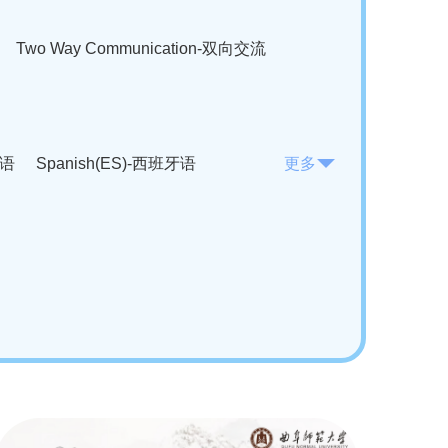
Two Way Communication-双向交流
法语
Spanish(ES)-西班牙语
更多
KO)-韩语
Vietnamese(VI)-越南语
ian(RO)-罗马尼亚语