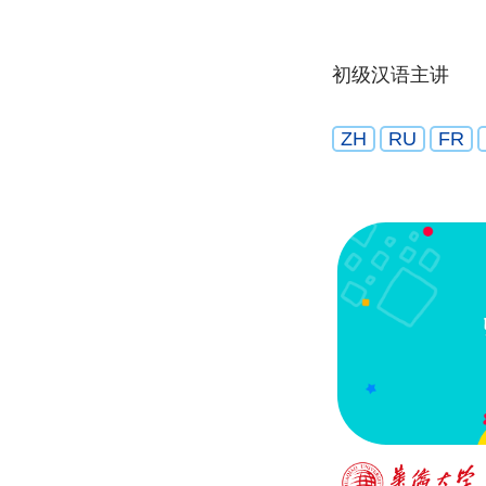
初级汉语主讲
ZH
RU
FR