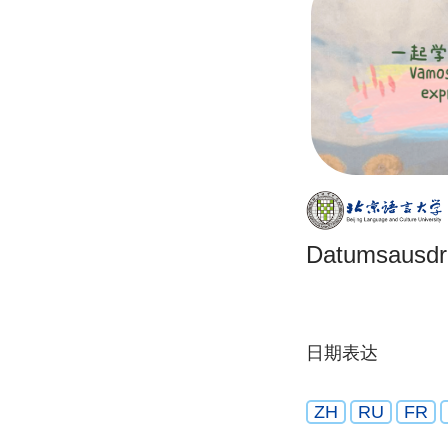
Datumsausdr
日期表达
ZH
RU
FR