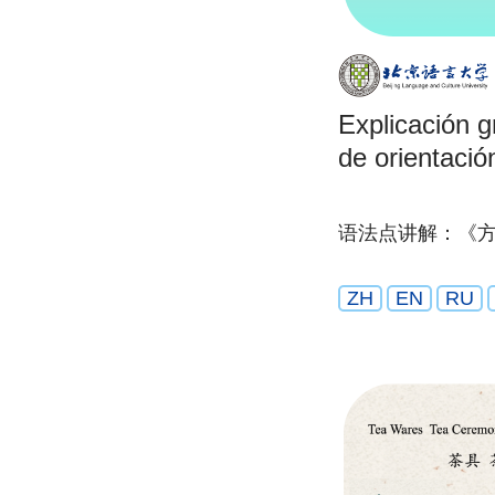
Explicación g
de orientació
语法点讲解：《
ZH
EN
RU