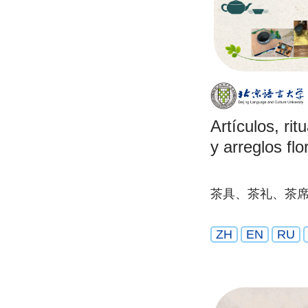
Artículos, rit
y arreglos flo
茶具、茶礼、茶
ZH
EN
RU