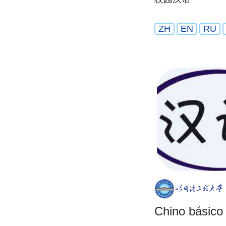
ZH
EN
RU
Chino básico