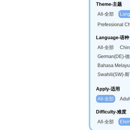
Theme-主题
All-全部
Lan
Prefessional
Language-语种
All-全部
Chi
German(DE)-
Bahasa Mela
Swahili(SW
Apply-适用
All-全部
Adu
Difficulty-难度
All-全部
Ele