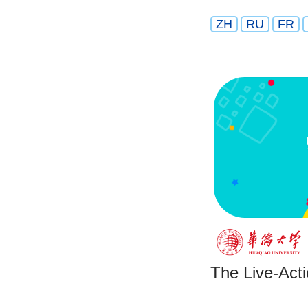
ZH
RU
FR
The Live-Act