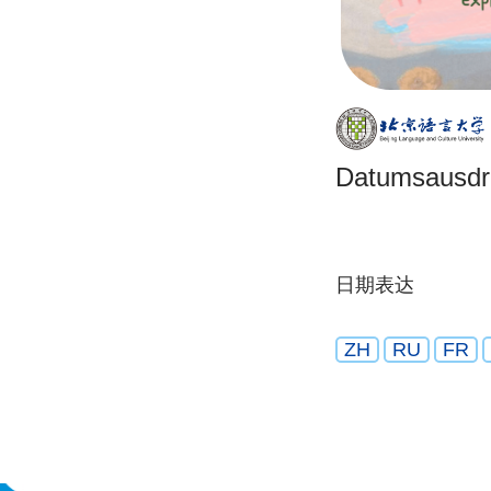
Datumsausdr
日期表达
ZH
RU
FR