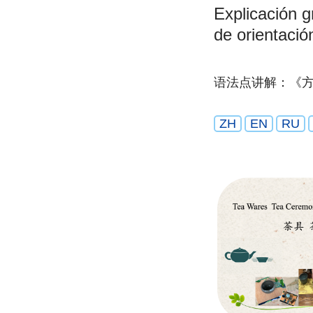
Explicación g
de orientació
语法点讲解：《
ZH
EN
RU