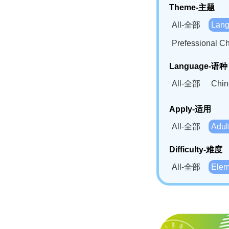
Theme-主题
All-全部
Lan
Prefessional
Language-语种
All-全部
Chi
German(DE)-
Apply-适用
Bahasa Mela
All-全部
Adu
Swahili(SW
Difficulty-难度
All-全部
Ele