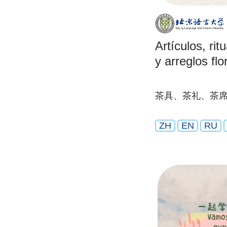
Artículos, rit
y arreglos flo
茶具、茶礼、茶
ZH
EN
RU