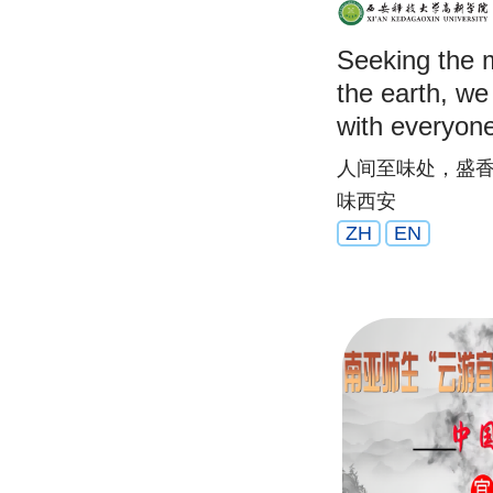
Seeking the m
the earth, we
with everyone
best flavor in
人间至味处，盛
味西安
ZH
EN