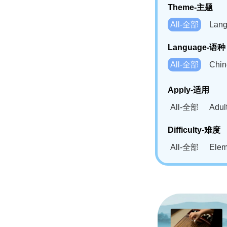
Theme-主题
All-全部
Lan
Language-语种
All-全部
Chi
German(DE)-
Apply-适用
Bahasa Mela
All-全部
Adu
Swahili(SW
Difficulty-难度
All-全部
Ele