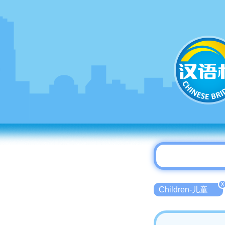
X
Children-儿童