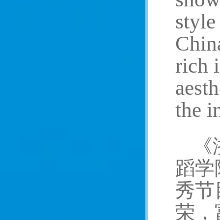
styl
China
rich 
aesth
the i
《
蹈学
秀节
荣，