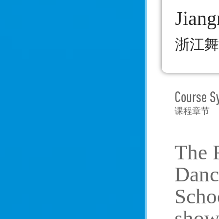
Jiang
浙江舞
Course S
课程章节
The 
Danc
Schoo
showc