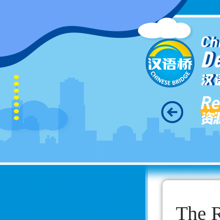
Ch
D
汉
Re
资
The R