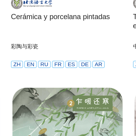
Cerámica y porcelana pintadas
彩陶与彩瓷
ZH
EN
RU
FR
ES
DE
AR