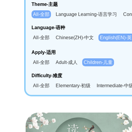
Theme-主题
All-全部
Language Learning-语言学习
Con
Language-语种
All-全部
Chinese(ZH)-中文
English(EN)-
German(DE)-德语
Portuguese(PT)-葡萄牙语
Apply-适用
Bahasa Melayu(MS)-马来语
Laotian(LO)-
All-全部
Adult-成人
Children-儿童
Swahili(SW)-斯瓦西里语
Kampuchea(KH)
Difficulty-难度
All-全部
Elementary-初级
Intermediate-中