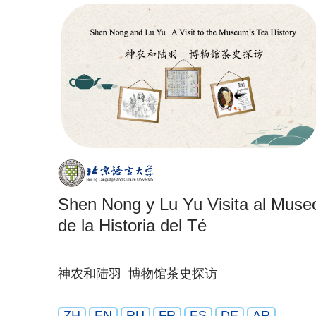
Shen Nong y Lu Yu Visita al Muse
de la Historia del Té
神农和陆羽 博物馆茶史探访
ZH
EN
RU
FR
ES
DE
AR