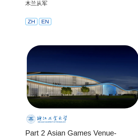
木兰从军
ZH
EN
Part 2 Asian Games Venue-