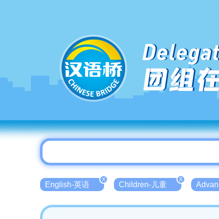
Delegat
团组
X
X
English-英语
Children-儿童
Adva