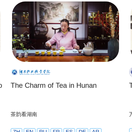
o
The Charm of Tea in Hunan
茶韵看湖南
ZH
EN
RU
FR
ES
DE
AR