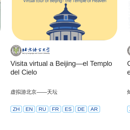
Visita virtual a Beijing—el Templo
del Cielo
虚拟游北京——天坛
ZH
EN
RU
FR
ES
DE
AR