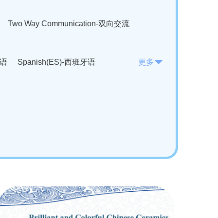
Two Way Communication-双向交流
法语
Spanish(ES)-西班牙语
更多
KO)-韩语
Vietnamese(VI)-越南语
ian(RO)-罗马尼亚语