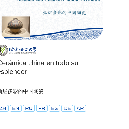
Cerámica china en todo su
esplendor
灿烂多彩的中国陶瓷
ZH
EN
RU
FR
ES
DE
AR