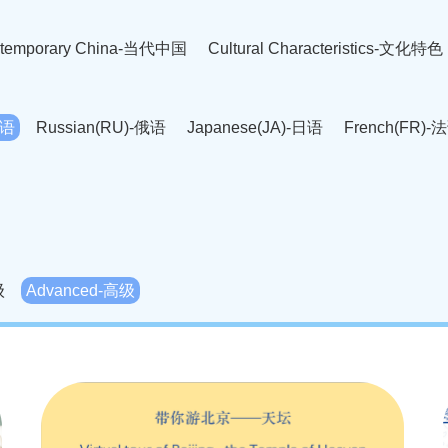
temporary China-当代中国
Cultural Characteristics-文化特色
英语
Russian(RU)-俄语
Japanese(JA)-日语
French(FR)-
Thai language(TH)-泰语
Arabic(AR)-阿拉伯语
Korean(
老挝语
Czech(CS)-捷克语
Hungarian(HU)-匈牙利语
Roman
-柬埔寨语
Mongolian(MN)-蒙古语
级
Advanced-高级