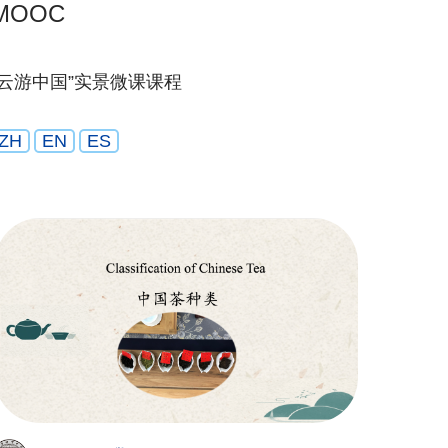
MOOC
“云游中国”实景微课课程
ZH
EN
ES