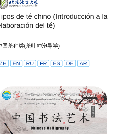
Tipos de té chino (Introducción a la
elaboración del té)
中国茶种类(茶叶冲泡导学)
ZH
EN
RU
FR
ES
DE
AR