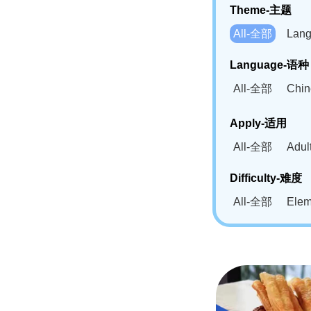
Theme-主题
All-全部
Lan
Language-语种
All-全部
Chi
German(DE)-
Apply-适用
Bahasa Mela
All-全部
Adu
Swahili(SW
Difficulty-难度
All-全部
Ele