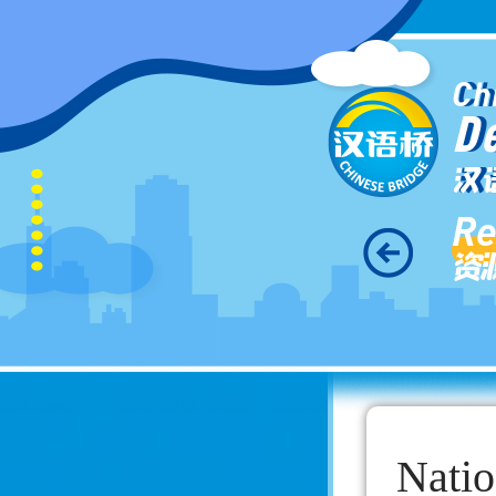
Ch
D
汉
Re
资
Natio