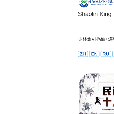
Shaolin King
少林金刚捣碓+连
ZH
EN
RU