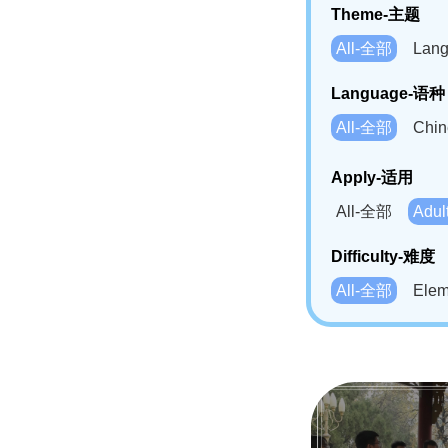
Theme-主题
All-全部
Lan
Language-语种
All-全部
Chi
German(DE)-
Apply-适用
Bahasa Mela
All-全部
Adu
Swahili(SW
Difficulty-难度
All-全部
Ele