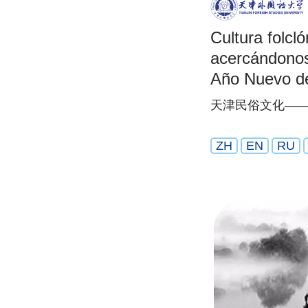
Cultura folcló
acercándonos 
Año Nuevo de
天津民俗文化——
ZH
EN
RU