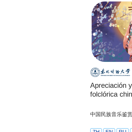
Apreciación 
folclórica chi
中国民族音乐鉴
ZH
EN
RU