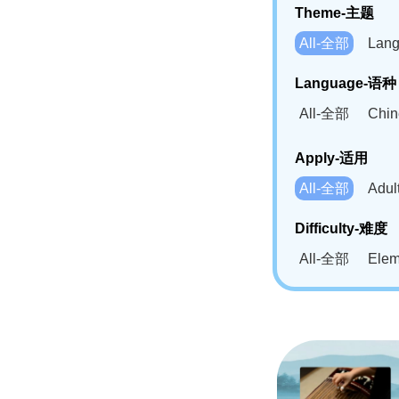
Theme-主题
All-全部
Lan
Language-语种
All-全部
Chi
German(DE)-
Apply-适用
Bahasa Mela
All-全部
Adu
Swahili(SW
Difficulty-难度
All-全部
Ele