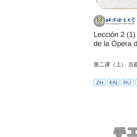
Lección 2 (1)
de la Ópera d
第二课（上） 京
ZH
EN
RU