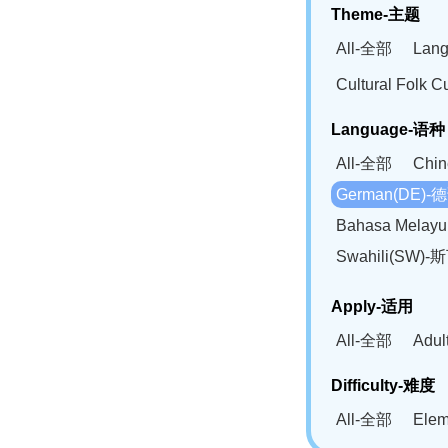
Theme-主题
All-全部
Lan
Cultural Fol
Language-语种
All-全部
Chi
German(DE)-
Bahasa Mela
Swahili(SW
Apply-适用
All-全部
Adu
Difficulty-难度
All-全部
Ele