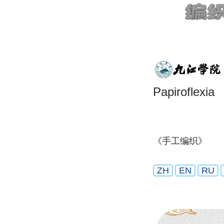
Papiroflexia
《手工编织》
ZH
EN
RU