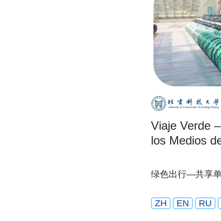
Viaje Verde 
los Medios d
绿色出行—共享
ZH
EN
RU