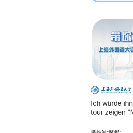
Ich würde ihn
tour zeigen 
带你游“魔都”