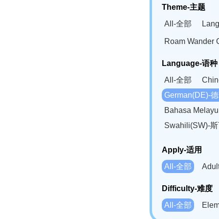
Theme-主题
All-全部
Lan
Roam Wander
Language-语种
All-全部
Chi
German(DE)-
Bahasa Mela
Swahili(SW
Apply-适用
All-全部
Adu
Difficulty-难度
All-全部
Ele