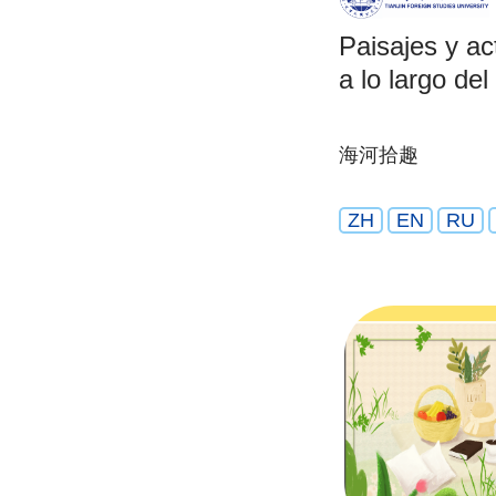
Paisajes y ac
a lo largo del
海河拾趣
ZH
EN
RU