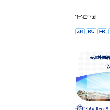
“行”在中国
ZH
RU
FR