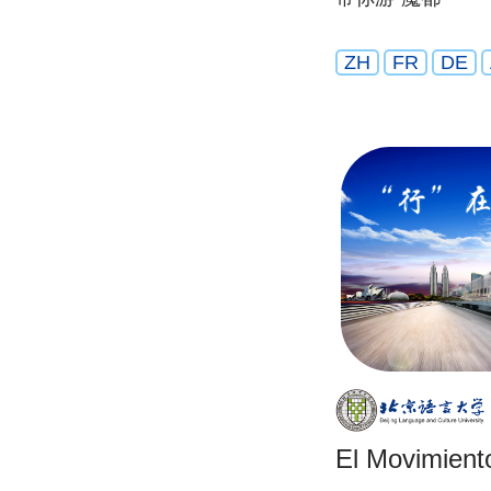
ZH
FR
DE
El Movimient