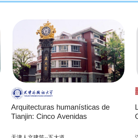
Arquitecturas humanísticas de
Tianjin: Cinco Avenidas
天津人文建筑--五大道