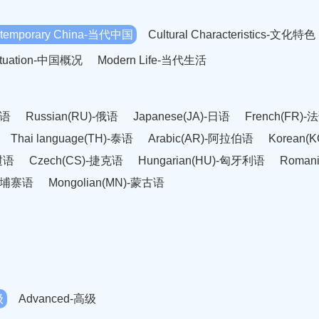
temporary China-当代中国
Cultural Characteristics-文化特色
Situation-中国概况
Modern Life-当代生活
英语
Russian(RU)-俄语
Japanese(JA)-日语
French(FR)-
Thai language(TH)-泰语
Arabic(AR)-阿拉伯语
Korean(
老挝语
Czech(CS)-捷克语
Hungarian(HU)-匈牙利语
Roman
-柬埔寨语
Mongolian(MN)-蒙古语
级
Advanced-高级