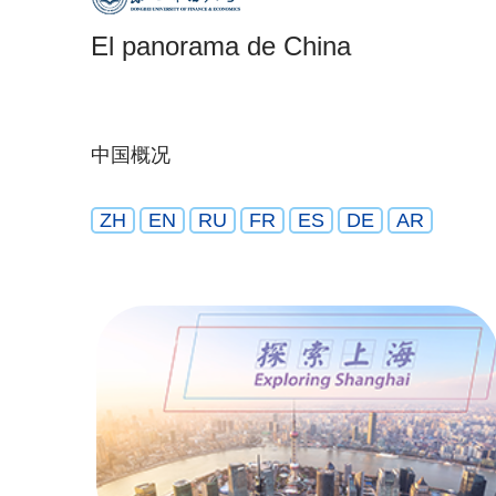
El panorama de China
中国概况
ZH
EN
RU
FR
ES
DE
AR