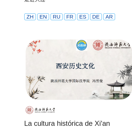
ZH
EN
RU
FR
ES
DE
AR
La cultura histórica de Xi’an