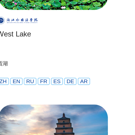
West Lake
西湖
ZH
EN
RU
FR
ES
DE
AR