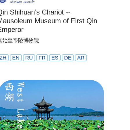
Qin Shihuan’s Chariot --
Mausoleum Museum of First Qin
Emperor
秦始皇帝陵博物院
ZH
EN
RU
FR
ES
DE
AR