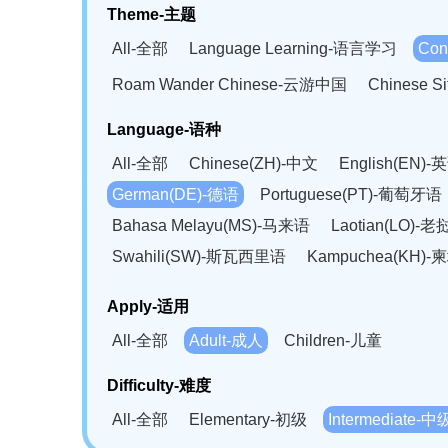
Theme-主题
All-全部
Language Learning-语言学习
Con
Roam Wander Chinese-云游中国
Chinese 
Language-语种
All-全部
Chinese(ZH)-中文
English(EN)-
German(DE)-德语
Portuguese(PT)-葡萄牙语
Bahasa Melayu(MS)-马来语
Laotian(LO)-
Swahili(SW)-斯瓦西里语
Kampuchea(KH)
Apply-适用
All-全部
Adult-成人
Children-儿童
Difficulty-难度
All-全部
Elementary-初级
Intermediate-中