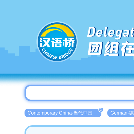
Delegat
团组
X
Contemporary China-当代中国
German-