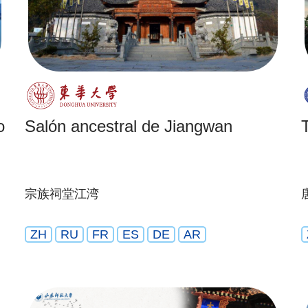
o
Salón ancestral de Jiangwan
宗族祠堂江湾
ZH
RU
FR
ES
DE
AR