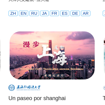
ZH
EN
RU
JA
FR
ES
DE
AR
Un paseo por shanghai