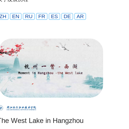
ZH
EN
RU
FR
ES
DE
AR
The West Lake in Hangzhou