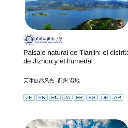
Paisaje natural de Tianjin: el distrit
de Jizhou y el humedal
天津自然风光--蓟州,湿地
ZH
EN
RU
JA
FR
ES
DE
AR