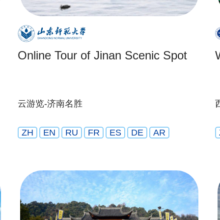
Online Tour of Jinan Scenic Spot
云游览-济南名胜
ZH
EN
RU
FR
ES
DE
AR