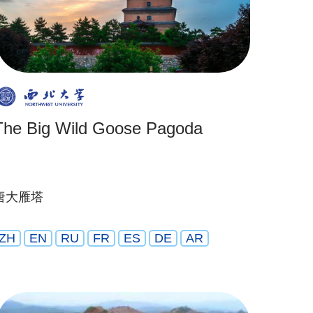
The Big Wild Goose Pagoda
唐大雁塔
ZH
EN
RU
FR
ES
DE
AR