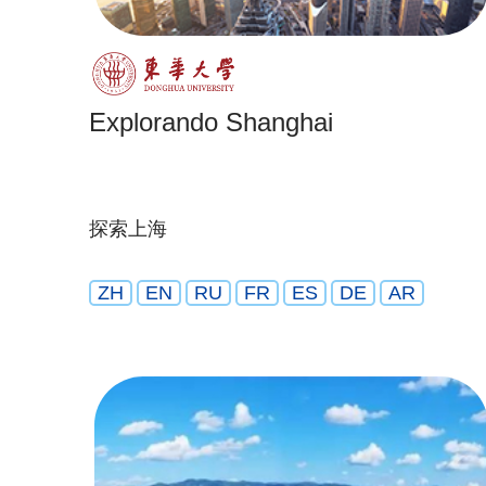
Explorando Shanghai
探索上海
ZH
EN
RU
FR
ES
DE
AR