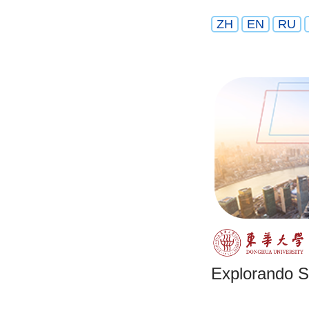
ZH
EN
RU
Explorando 