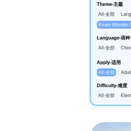
Theme-主题
All-全部
Lan
Roam Wander
Language-语种
All-全部
Chi
German(DE)-
Apply-适用
Bahasa Mela
All-全部
Adu
Swahili(SW
Difficulty-难度
All-全部
Ele