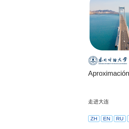
Aproximación
走进大连
ZH
EN
RU