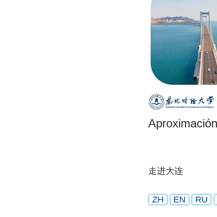
Aproximación
走进大连
ZH
EN
RU