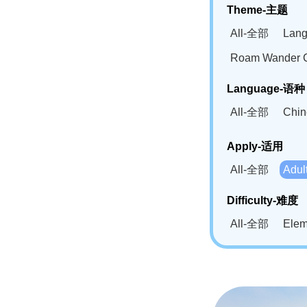
Theme-主题
All-全部
Lan
Roam Wander
Language-语种
All-全部
Chi
German(DE)-
Apply-适用
Bahasa Mela
All-全部
Adu
Swahili(SW
Difficulty-难度
All-全部
Ele