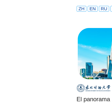
ZH
EN
RU
El panorama 