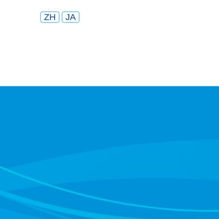
ZH
JA