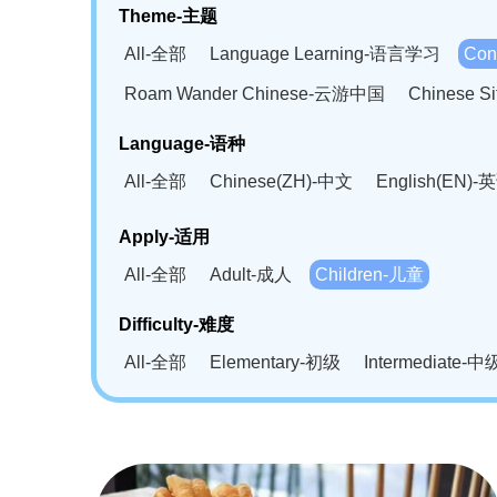
Theme-主题
All-全部
Language Learning-语言学习
Con
Roam Wander Chinese-云游中国
Chinese 
Language-语种
All-全部
Chinese(ZH)-中文
English(EN)-
German(DE)-德语
Portuguese(PT)-葡萄牙语
Apply-适用
Bahasa Melayu(MS)-马来语
Laotian(LO)-
All-全部
Adult-成人
Children-儿童
Swahili(SW)-斯瓦西里语
Kampuchea(KH)
Difficulty-难度
All-全部
Elementary-初级
Intermediate-中