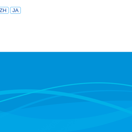
ZH
JA