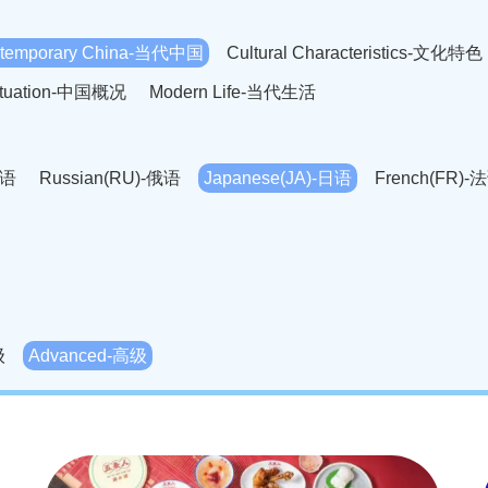
temporary China-当代中国
Cultural Characteristics-文化特色
Situation-中国概况
Modern Life-当代生活
英语
Russian(RU)-俄语
Japanese(JA)-日语
French(FR)-
Thai language(TH)-泰语
Arabic(AR)-阿拉伯语
Korean(
老挝语
Czech(CS)-捷克语
Hungarian(HU)-匈牙利语
Roman
-柬埔寨语
Mongolian(MN)-蒙古语
级
Advanced-高级