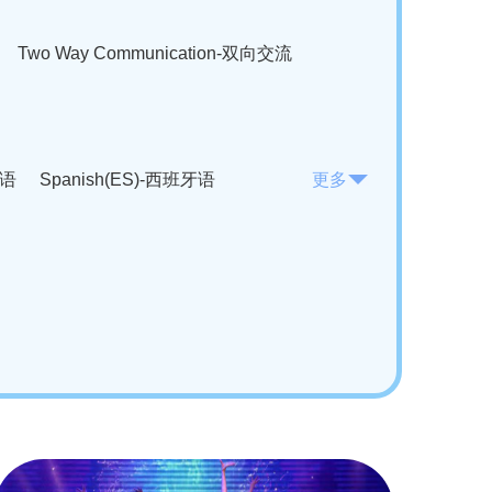
Two Way Communication-双向交流
法语
Spanish(ES)-西班牙语
更多
KO)-韩语
Vietnamese(VI)-越南语
ian(RO)-罗马尼亚语