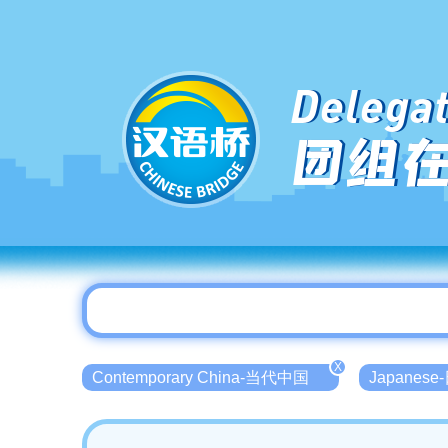
Delegat
团组
X
Contemporary China-当代中国
Japanese