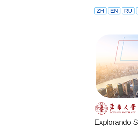
ZH
EN
RU
Explorando 