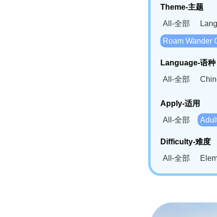
Theme-主题
All-全部
Lan
Roam Wander
Language-语种
All-全部
Chi
German(DE)-
Apply-适用
Bahasa Mela
All-全部
Adu
Swahili(SW
Difficulty-难度
All-全部
Ele