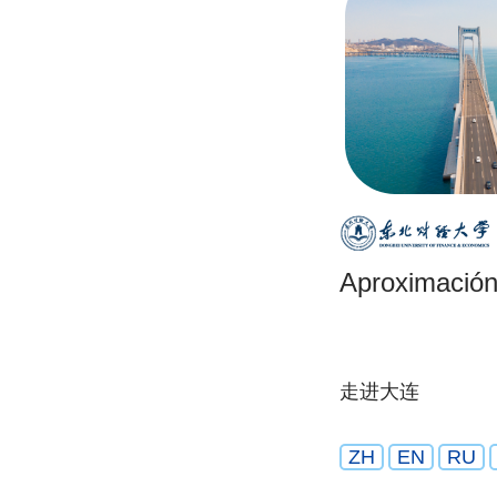
Aproximación
走进大连
ZH
EN
RU