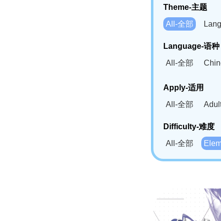
Theme-主题
All-全部
Lan
Language-语种
All-全部
Chi
German(DE)-
Apply-适用
Bahasa Mela
All-全部
Adu
Swahili(SW
Difficulty-难度
All-全部
Ele