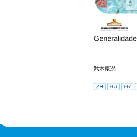
Generalidad
武术概况
ZH
RU
FR