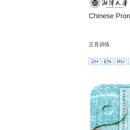
Chinese Pron
正音训练
ZH
EN
RU