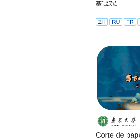
基础汉语
ZH
RU
FR
Corte de pape