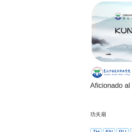
Aficionado al
功夫扇
ZH
EN
RU