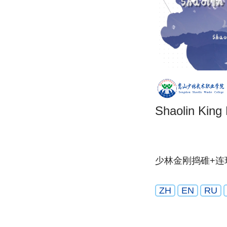
Shaolin King
少林金刚捣碓+连
ZH
EN
RU