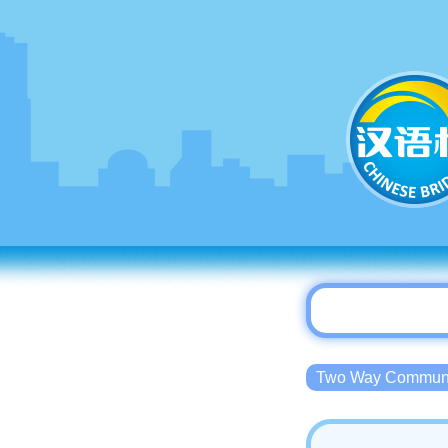
Two Way Commu