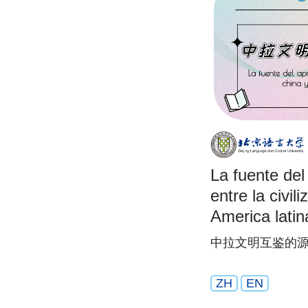
La fuente del
entre la civil
America latina
中拉文明互鉴的源
ZH
EN