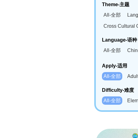
Theme-主题
All-全部
Lan
Cross Cultur
Language-语种
All-全部
Chi
German(DE)-
Apply-适用
Bahasa Mela
All-全部
Adu
Swahili(SW
Difficulty-难度
All-全部
Ele