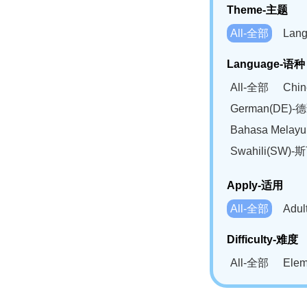
Theme-主题
All-全部
Lan
Language-语种
All-全部
Chi
German(DE)-
Bahasa Mela
Swahili(SW
Apply-适用
All-全部
Adu
Difficulty-难度
All-全部
Ele