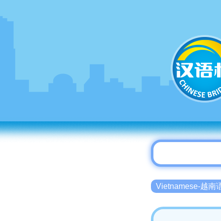
Vietnamese-越南