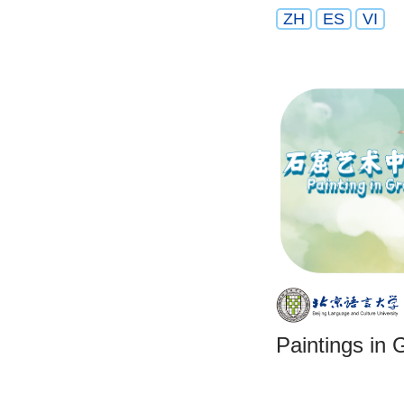
ZH
ES
VI
Paintings in 