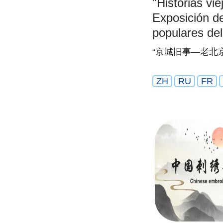
"Historias vie
Exposición d
populares del
hermoso matr
“京城旧事—老北
nupcial
ZH
RU
FR