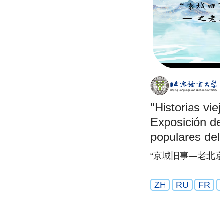
"Historias vie
Exposición d
populares del
Costumbres 
“京城旧事—老北
ZH
RU
FR