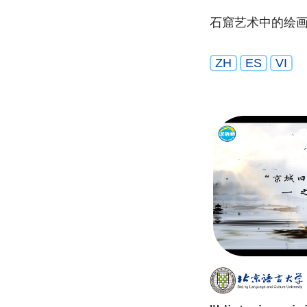
石窟艺术中的绘
ZH
ES
VI