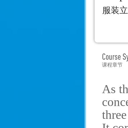
服装立
Course S
课程章节
As th
conce
three
It co