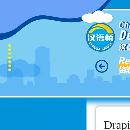
Ch
D
汉
Re
资
Drapi