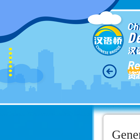
Ch
D
汉
Re
资
Gener