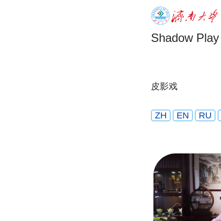
Shadow Play
皮影戏
ZH
EN
RU