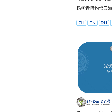
杨柳青博物馆云游
ZH
EN
RU