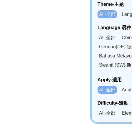
Theme-主题
All-全部
Lan
Language-语种
All-全部
Chi
German(DE)-
Bahasa Mela
Swahili(SW
Apply-适用
All-全部
Adu
Difficulty-难度
All-全部
Ele