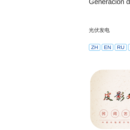
Generación de
光伏发电
ZH
EN
RU