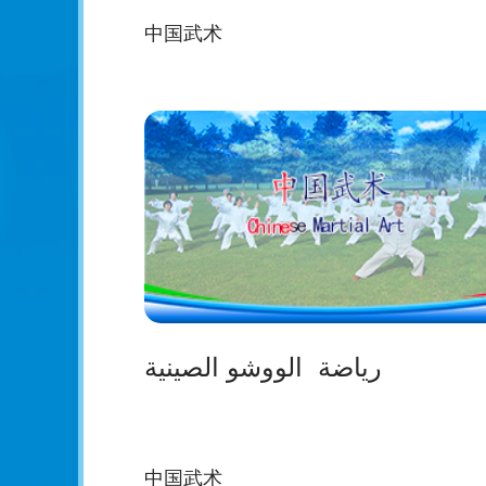
中国武术
رياضة الووشو الصينية
中国武术