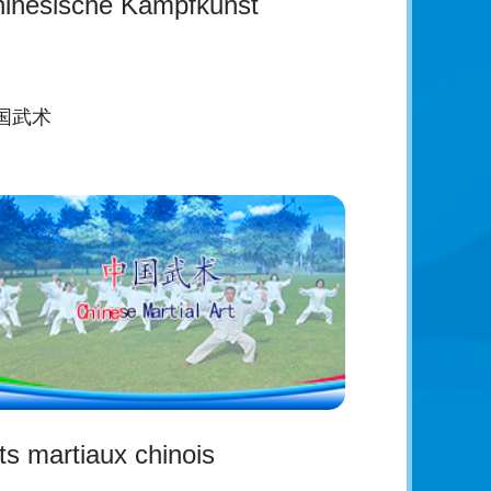
inesische Kampfkunst
国武术
ts martiaux chinois