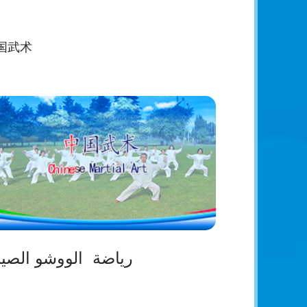
国武术
رياضة الووشو الصين