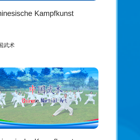
inesische Kampfkunst
国武术