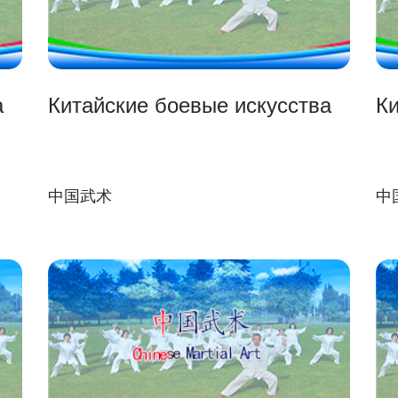
а
Китайские боевые искусства
Ки
中国武术
中