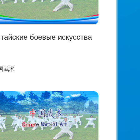
тайские боевые искусства
国武术