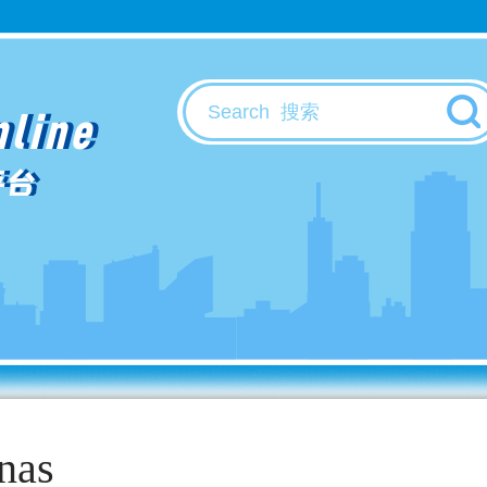
nline
平台
inas