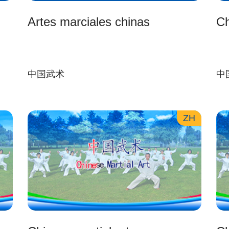
Artes marciales chinas
Ch
中国武术
中
ZH