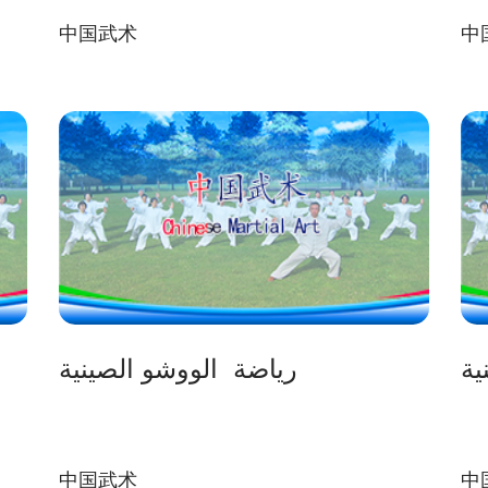
中国武术
中
ية
رياضة الووشو الصينية
中国武术
中