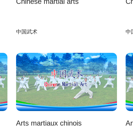
Chinese martial arts
Ch
中国武术
中
Arts martiaux chinois
Ar