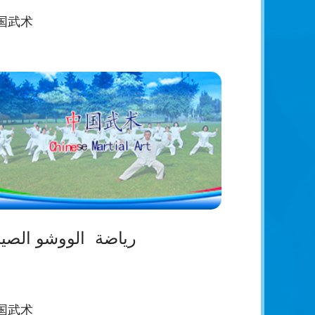
国武术
رياضة الووشو الصين
国武术