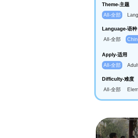
Theme-主题
All-全部
Lan
Language-语种
All-全部
Chi
German(DE)-
Apply-适用
Bahasa Mela
All-全部
Adu
Swahili(SW
Difficulty-难度
All-全部
Ele