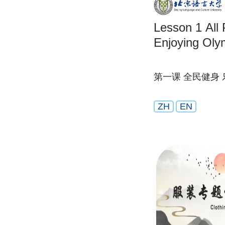
Lesson 1 All People’s Fitness by
Enjoying Oly
第一课 全民健身
ZH
EN