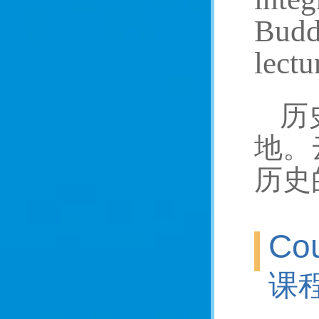
Buddh
lectu
历
地。
历史
Cou
课