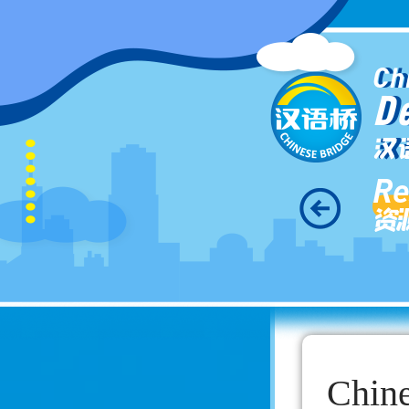
Ch
D
汉
Re
资
Chin