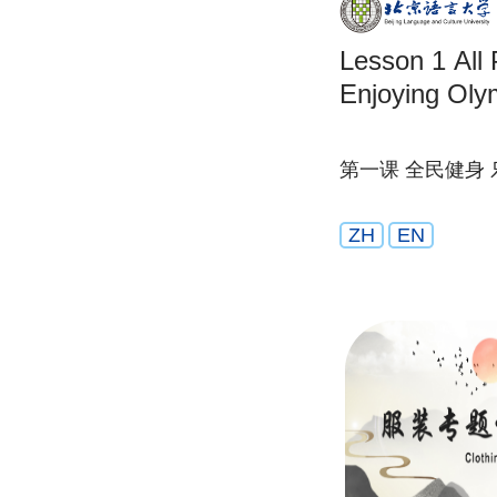
Lesson 1 All People’s Fitness by
Enjoying Oly
第一课 全民健身
ZH
EN