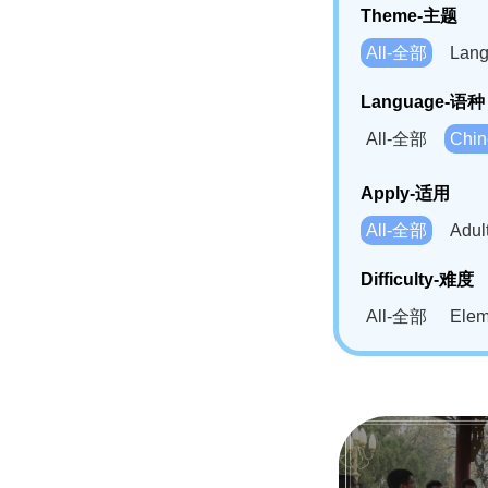
Theme-主题
All-全部
Lan
Language-语种
All-全部
Chi
German(DE)-
Apply-适用
Bahasa Mela
All-全部
Adu
Swahili(SW
Difficulty-难度
All-全部
Ele