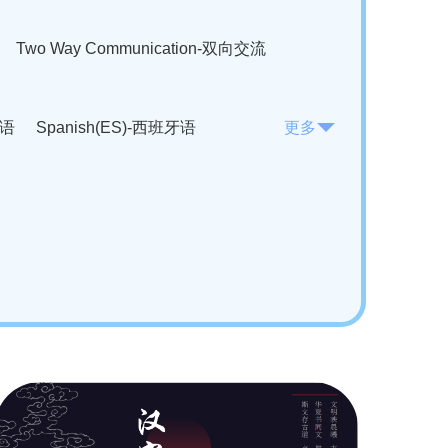
Two Way Communication-双向交流
法语
Spanish(ES)-西班牙语
更多
KO)-韩语
Vietnamese(VI)-越南语
ian(RO)-罗马尼亚语