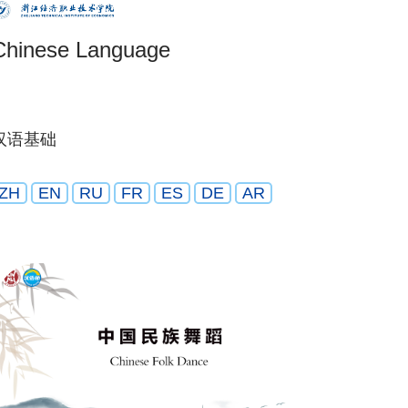
Chinese Language
汉语基础
ZH
EN
RU
FR
ES
DE
AR