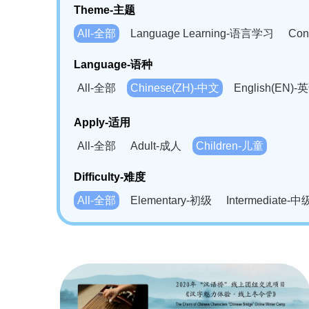
Theme-主题
All-全部
Language Learning-语言学习
Con
Language-语种
All-全部
Chinese(ZH)-中文
English(EN)-
German(DE)-德语
Portuguese(PT)-葡萄牙语
Apply-适用
Bahasa Melayu(MS)-马来语
Laotian(LO)-
All-全部
Adult-成人
Children-儿童
Swahili(SW)-斯瓦西里语
Kampuchea(KH)
Difficulty-难度
All-全部
Elementary-初级
Intermediate-中