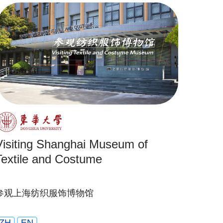
Visiting Shanghai Museum of
Textile and Costume
参观上海纺织服饰博物馆
ZH
EN