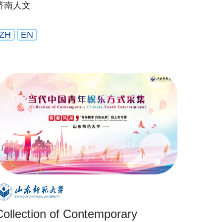
济南人文
ZH
EN
Collection of Contemporary