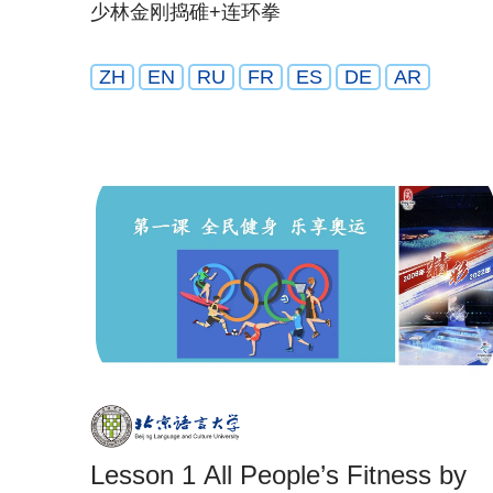
少林金刚捣碓+连环拳
ZH
EN
RU
FR
ES
DE
AR
Lesson 1 All People’s Fitness by