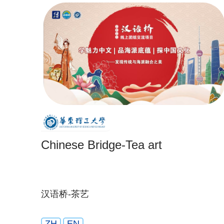
Chinese Bridge-Tea art
汉语桥-茶艺
ZH
EN