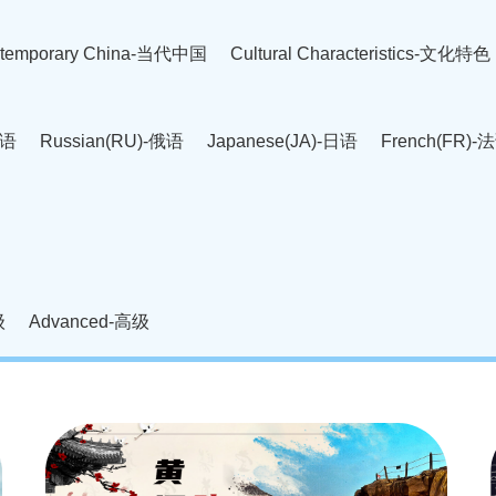
temporary China-当代中国
Cultural Characteristics-文化特色
英语
Russian(RU)-俄语
Japanese(JA)-日语
French(FR)-
Thai language(TH)-泰语
Arabic(AR)-阿拉伯语
Korean(
老挝语
Czech(CS)-捷克语
Hungarian(HU)-匈牙利语
Roman
-柬埔寨语
Mongolian(MN)-蒙古语
级
Advanced-高级