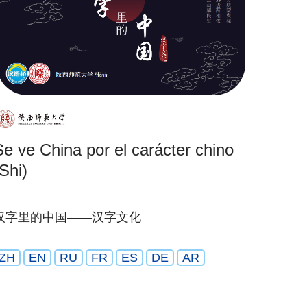
Se ve China por el carácter chino
Shi)
汉字里的中国——汉字文化
ZH
EN
RU
FR
ES
DE
AR