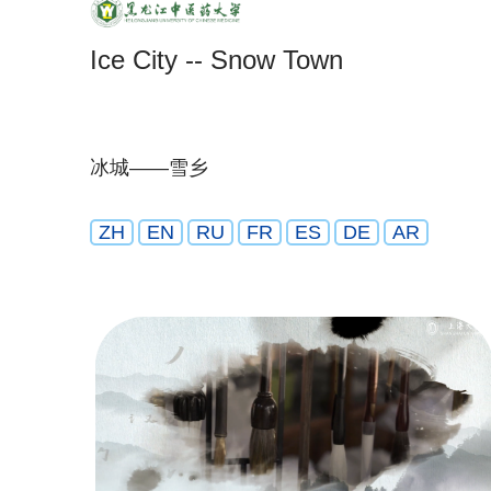
Ice City -- Snow Town
冰城——雪乡
ZH
EN
RU
FR
ES
DE
AR