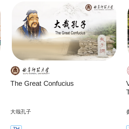
The Great Confucius
大哉孔子
ZH