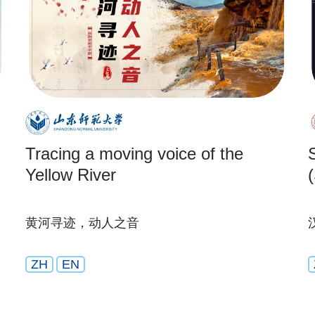
Tracing a moving voice of the
Yellow River
(
黄河寻迹，动人之音
ZH
EN