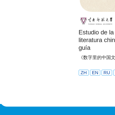
Estudio de la 
literatura c
guía
《数字里的中国
ZH
EN
RU