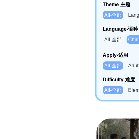
Theme-主题
All-全部
Lan
Language-语种
All-全部
Chi
German(DE)-
Apply-适用
Bahasa Mela
All-全部
Adu
Swahili(SW
Difficulty-难度
All-全部
Ele