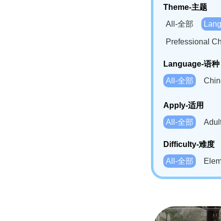
Theme-主题
All-全部
Lan
Prefessional
Language-语种
All-全部
Chi
German(DE)-
Apply-适用
Bahasa Mela
All-全部
Adu
Swahili(SW
Difficulty-难度
All-全部
Ele