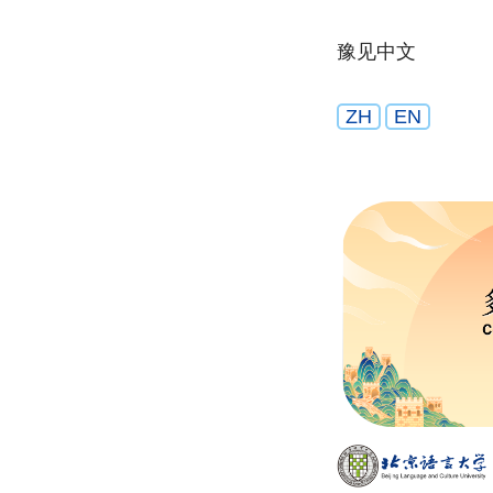
豫见中文
ZH
EN