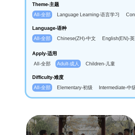
Theme-主题
All-全部
Language Learning-语言学习
Con
Language-语种
All-全部
Chinese(ZH)-中文
English(EN)-
German(DE)-德语
Portuguese(PT)-葡萄牙语
Apply-适用
Bahasa Melayu(MS)-马来语
Laotian(LO)-
All-全部
Adult-成人
Children-儿童
Swahili(SW)-斯瓦西里语
Kampuchea(KH)
Difficulty-难度
All-全部
Elementary-初级
Intermediate-中