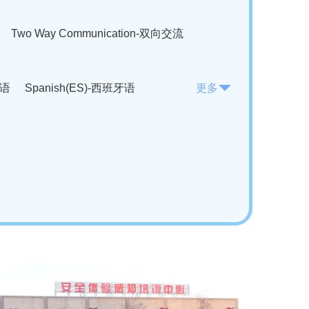
Two Way Communication-双向交流
法语
Spanish(ES)-西班牙语
更多
KO)-韩语
Vietnamese(VI)-越南语
ian(RO)-罗马尼亚语