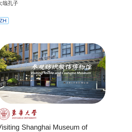
大哉孔子
ZH
Visiting Shanghai Museum of