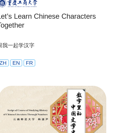
Let’s Learn Chinese Characters
Together
跟我一起学汉字
ZH
EN
FR