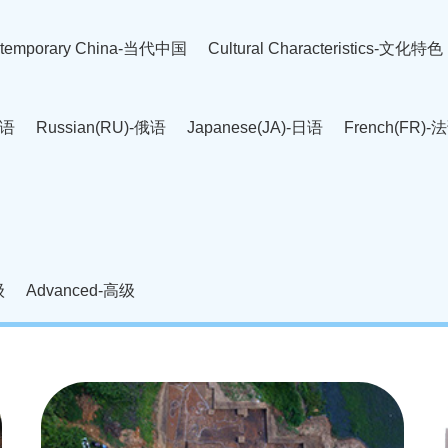
temporary China-当代中国
Cultural Characteristics-文化特色
英语
Russian(RU)-俄语
Japanese(JA)-日语
French(FR)-
Thai language(TH)-泰语
Arabic(AR)-阿拉伯语
Korean(
老挝语
Czech(CS)-捷克语
Hungarian(HU)-匈牙利语
Roman
-柬埔寨语
Mongolian(MN)-蒙古语
级
Advanced-高级