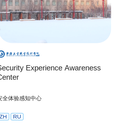
Security Experience Awareness
Center
安全体验感知中心
ZH
RU