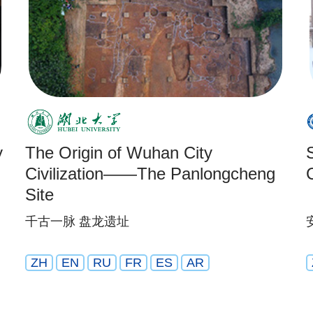
y
The Origin of Wuhan City
Civilization——The Panlongcheng
Site
千古一脉 盘龙遗址
ZH
EN
RU
FR
ES
AR