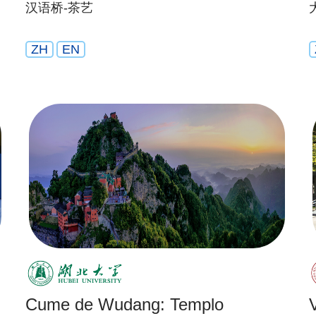
汉语桥-茶艺
ZH
EN
Cume de Wudang: Templo