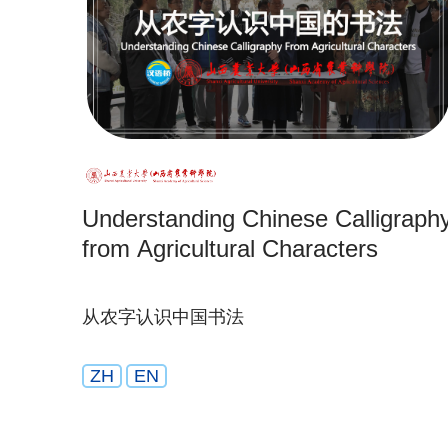
Understanding Chinese Calligraph
from Agricultural Characters
从农字认识中国书法
ZH
EN