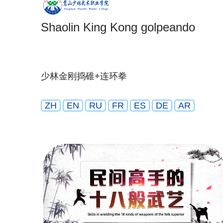
Shaolin King Kong golpeando
少林金刚捣碓+连环拳
ZH
EN
RU
FR
ES
DE
AR