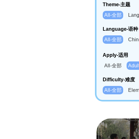
Theme-主题
All-全部
Lan
Language-语种
All-全部
Chi
German(DE)-
Apply-适用
Bahasa Mela
All-全部
Adu
Swahili(SW
Difficulty-难度
All-全部
Ele