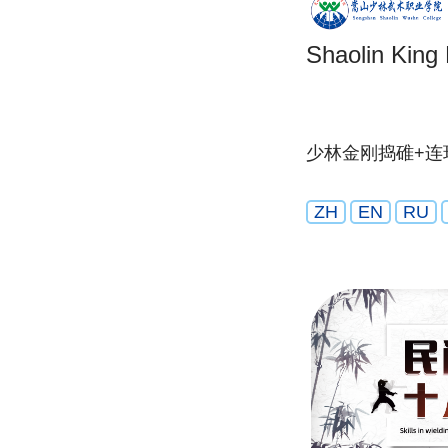
Shaolin King
少林金刚捣碓+连
ZH
EN
RU