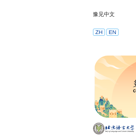
豫见中文
ZH
EN