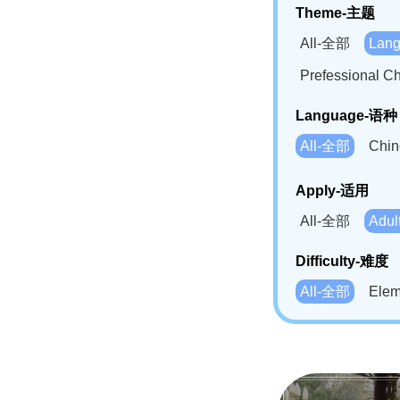
Theme-主题
All-全部
Lan
Prefessional
Language-语种
All-全部
Chi
German(DE)-
Apply-适用
Bahasa Mela
All-全部
Adu
Swahili(SW
Difficulty-难度
All-全部
Ele